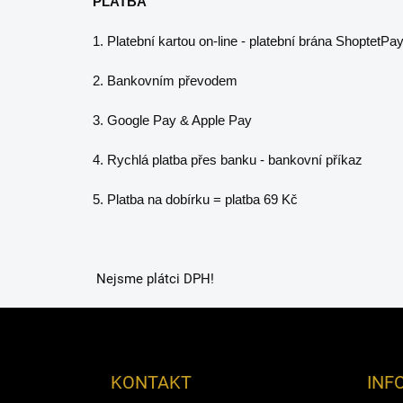
PLATBA
1. Platební kartou on-line - platební brána ShoptetPa
2. Bankovním převodem
3. Google Pay & Apple Pay
4. Rychlá platba přes banku - bankovní příkaz
5. Platba na dobírku = platba 69 Kč
Nejsme plátci DPH!
Z
á
p
a
KONTAKT
INF
t