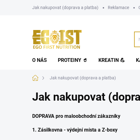
Přejít
Jak nakupovat (doprava a platba)
Reklamace
na
obsah
O NÁS
PROTEINY 🥤
KREATIN 💪
K
Domů
Jak nakupovat (doprava a platba)
Jak nakupovat (dopra
DOPRAVA pro maloobchodní zákazníky
1. Zásilkovna - výdejní místa a Z-boxy