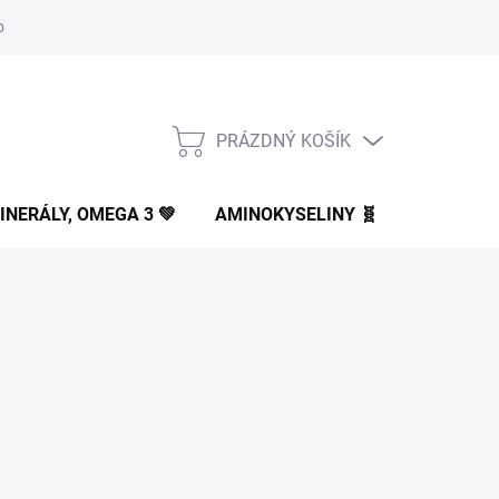
osobních údajů
Nakopávače
Registrace
PRÁZDNÝ KOŠÍK
NÁKUPNÍ
KOŠÍK
INERÁLY, OMEGA 3 💚
AMINOKYSELINY 🧬
MERCH 👕