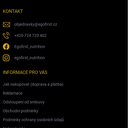
t
í
KONTAKT
objednavky
@
egofirst.cz
+420 724 720 402
Egofirst_nutrition
egofirst_nutrition
INFORMACE PRO VÁS
Jak nakupovat (doprava a platba)
Reklamace
Odstoupení od smlouvy
Obchodní podmínky
Podmínky ochrany osobních údajů