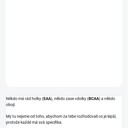
EGO1ST BCAA 2:1:1 LEMONADE - instantní aminokyseliny v
ověřeném poměru.
Směs esenciálních aminokyselin (L-leucine,L-isoleucine,L-valine),
určená k přípravě nápoje.
Doplněk stravy se sladidlem a příchutí.
Hmotnost 400g - 80 dávek (5 g)
DETAILNÍ INFORMACE
ZEPTAT SE
Někdo má rád holky (
EAA
), někdo zase vdolky (
BCAA
) a někdo
obojí.
My tu nejsme od toho, abychom za tebe rozhodovali co je lepší,
protože každé má svá specifika.