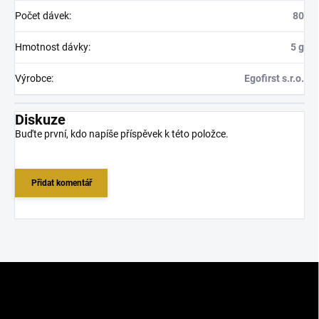
Počet dávek
:
80
Hmotnost dávky
:
5 g
Výrobce
:
Egofirst s.r.o.
Diskuze
Buďte první, kdo napíše příspěvek k této položce.
Přidat komentář
Z
á
p
a