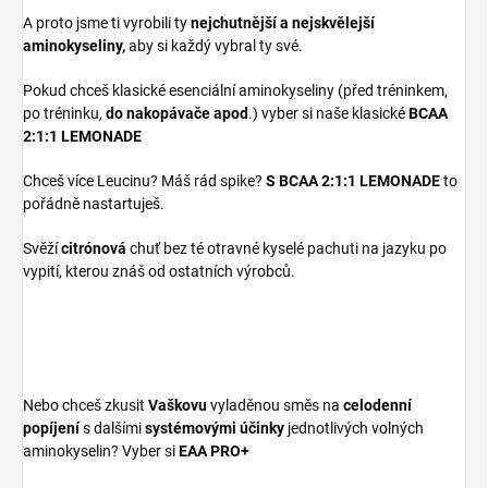
A proto jsme ti vyrobili ty
nejchutnější a nejskvělejší
aminokyseliny,
aby si každý vybral ty své.
Pokud chceš klasické esenciální aminokyseliny (před tréninkem,
po tréninku,
do nakopávače apod
.) vyber si naše klasické
BCAA
2:1:1 LEMONADE
Chceš více Leucinu? Máš rád spike?
S BCAA 2:1:1 LEMONADE
to
pořádně nastartuješ.
Svěží
citrónová
chuť bez té otravné kyselé pachuti na jazyku po
vypití, kterou znáš od ostatních výrobců.
Nebo chceš zkusit
Vaškovu
vyladěnou směs na
celodenní
popíjení
s dalšími
systémovými účinky
jednotlivých volných
aminokyselin? Vyber si
EAA PRO+