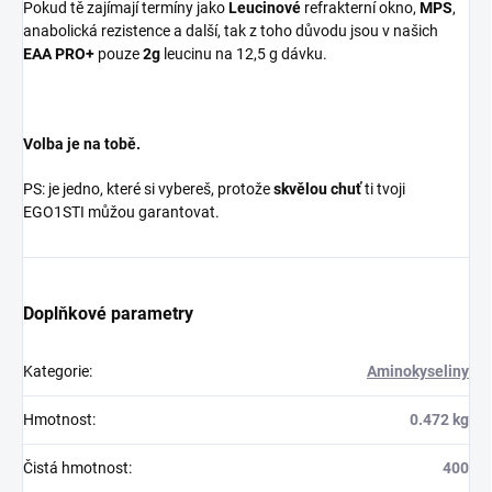
Pokud tě zajímají termíny jako
Leucinové
refrakterní okno,
MPS
,
anabolická rezistence a další, tak z toho důvodu jsou v našich
EAA PRO+
pouze
2g
leucinu na 12,5 g dávku.
Volba je na tobě.
PS: je jedno, které si vybereš, protože
skvělou chuť
ti tvoji
EGO1STI můžou garantovat.
Doplňkové parametry
Kategorie
:
Aminokyseliny
Hmotnost
:
0.472 kg
Čistá hmotnost
:
400